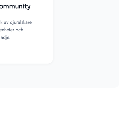
community
k av djurälskare
enheter och
ädje.