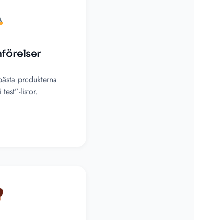
mförelser
bästa produkterna
 test”-listor.