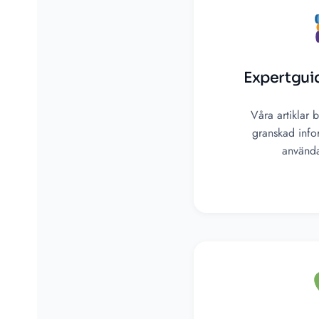
Expertgui
Våra artiklar
granskad info
använd