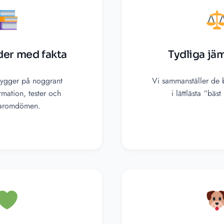
der med fakta
Tydliga jä
 bygger på noggrant
Vi sammanställer de 
rmation, tester och
i lättlästa “bäst i
aromdömen.