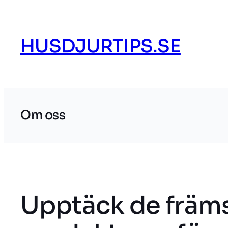
Hoppa
till
innehåll
HUSDJURTIPS.SE
Om oss
Upptäck de främ