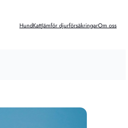
Hund
Katt
Jämför djurförsäkringar
Om oss