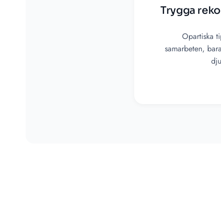
Trygga rek
Opartiska t
samarbeten, bara 
dj